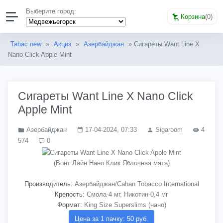
Выберите город:
Корзина
(
0
)
Tabac new
»
Акциз
»
Азербайджан
» Сигареты Want Line X
Nano Click Apple Mint
Сигареты Want Line X Nano Click
Apple Mint
Азербайджан
17-04-2024, 07:33
Sigaroom
4
574
0
(Вонт Лайн Нано Клик Яблочная мята)
Производитель:
Азербайджан/Cahan Tobacco International
Крепость:
Смола-4 мг, Никотин-0,4 мг
Формат:
King Size Superslims (нано)
Цена за 1 пачку: 50 руб.