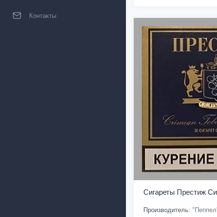
Контакты
Сигареты Престиж Си
Производитель:
"Пеппел