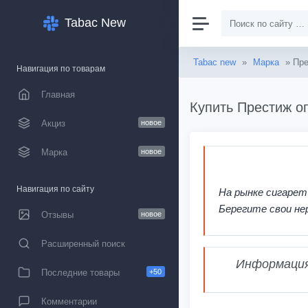
Tabac New
Tabac new
»
Марка
» Пр
Навигация по товарам
Главная
Купить Престиж оп
Акциз
новое
Марка
новое
Навигация по сайту
На рынке сигарет
Берегите свои не
Отзывы
новое
Расширенный поиск
Информация,
Последние товары
+50
Комментарии