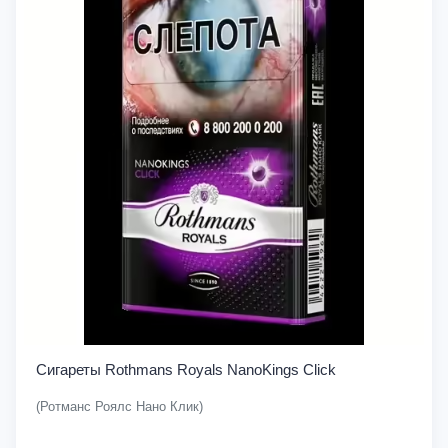
Сигареты Rothmans Royals NanoKings Click
(Ротманс Роялс Нано Клик)