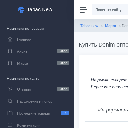
Tabac New
Tabac new
»
Марка
» De
Навигация по товарам
Главная
Купить Denim опто
Акциз
новое
Марка
новое
Навигация по сайту
На рынке сигарет
Берегите свои не
Отзывы
новое
Расширенный поиск
Информация,
Последние товары
+50
Комментарии