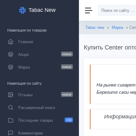
Tabac New
Tabac new
»
Марка
» Cen
Навигация по товарам
Главная
Купить Center опт
Акциз
новое
Марка
новое
Навигация по сайту
На рынке сигарет
Берегите свои не
Отзывы
новое
Расширенный поиск
Информация,
Последние товары
+50
Комментарии