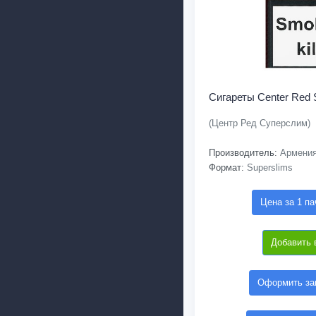
Сигареты Center Red 
(Центр Ред Суперслим)
Производитель:
Армени
Формат:
Superslims
Цена за 1 па
Добавить 
Оформить зак