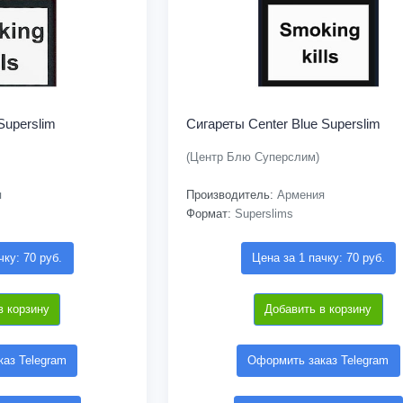
Superslim
Сигареты Center Blue Superslim
(Центр Блю Суперслим)
я
Производитель:
Армения
Формат:
Superslims
чку: 70 руб.
Цена за 1 пачку: 70 руб.
в корзину
Добавить в корзину
аз Telegram
Оформить заказ Telegram