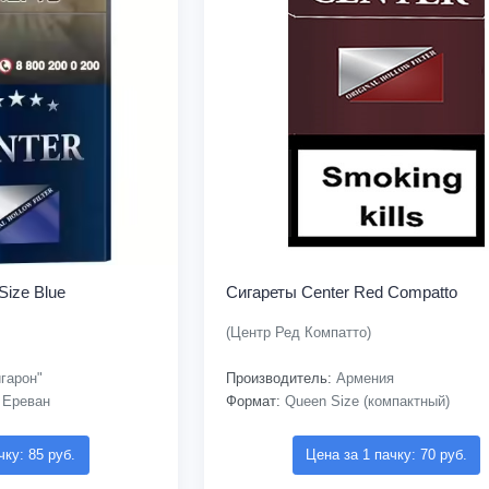
Size Blue
Сигареты Center Red Compatto
(Центр Ред Компатто)
гарон"
Производитель:
Армения
 Ереван
Формат:
Queen Size (компактный)
чку: 85 руб.
Цена за 1 пачку: 70 руб.