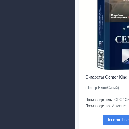
Сигареты Center King 
(Центр Блю/Синий)
Производитель:
СПС "Си
Производство:
Армения,
Цена за 1 па