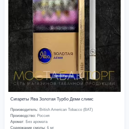
Сигареты Ява Золотая Турбо Деми слимс
Производитель:
British American Tobacco (BAT)
Производство:
Россия
Аромат:
Без аромата
Содержание смолы:
6 мг