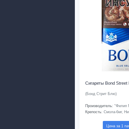
Сигареты Bond Street 
(Бонд Стрит Блю)
Производитель:
"Филип 
Крепость:
Смола-6мг, Ни
Цена за 1 па