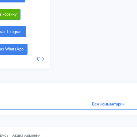
в корзину
аз Telegram
аз WhatsApp
0
Все комментарии
русь
Акциз Армения