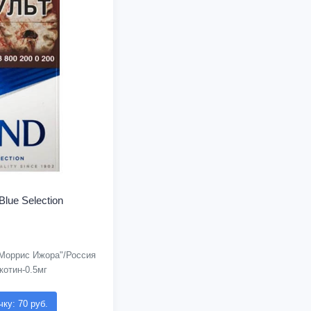
Blue Selection
Моррис Ижора"/Россия
котин-0.5мг
чку: 70 руб.