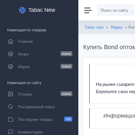
Tabac New
Tabac new
»
Марка
» Bo
Навигация по товарам
Главная
Купить Bond оптом
Акциз
новое
Марка
новое
Навигация по сайту
На рынке сигарет
Берегите свои не
Отзывы
новое
Расширенный поиск
Информация,
Последние товары
+50
Комментарии