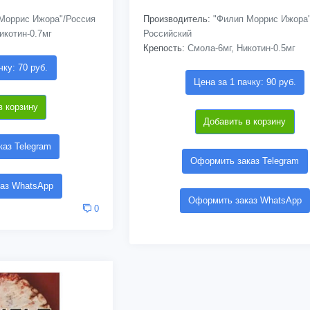
Моррис Ижора"/Россия
Производитель:
"Филип Моррис Ижора"
икотин-0.7мг
Российский
Крепость:
Смола-6мг, Никотин-0.5мг
чку: 70 руб.
Цена за 1 пачку: 90 руб.
в корзину
Добавить в корзину
аз Telegram
Оформить заказ Telegram
аз WhatsApp
Оформить заказ WhatsApp
0