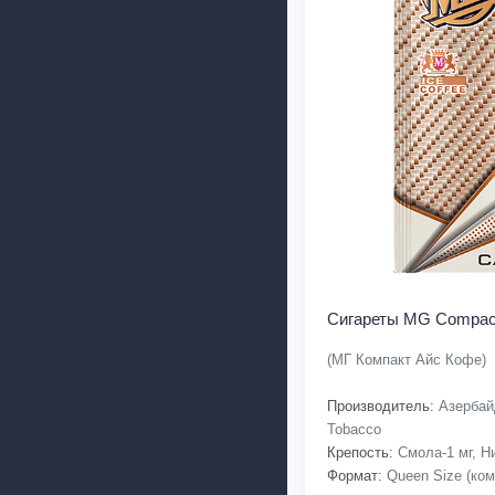
Сигареты MG Compact
(МГ Компакт Айс Кофе)
Производитель:
Азербайд
Tobacco
Крепость:
Смола-1 мг, Ни
Формат:
Queen Size (ком