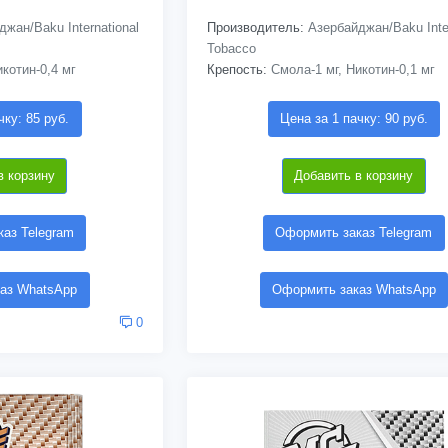
жан/Baku International
Производитель:
Азербайджан/Baku Inter
Tobacco
котин-0,4 мг
Крепость:
Смола-1 мг, Никотин-0,1 мг
чку: 85 руб.
Цена за 1 пачку: 90 руб.
в корзину
Добавить в корзину
аз Telegram
Оформить заказ Telegram
аз WhatsApp
Оформить заказ WhatsApp
0