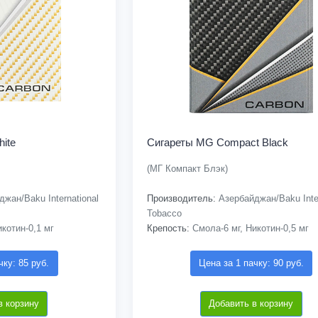
ite
Сигареты MG Compact Black
(МГ Компакт Блэк)
жан/Baku International
Производитель:
Азербайджан/Baku Inter
Tobacco
котин-0,1 мг
Крепость:
Смола-6 мг, Никотин-0,5 мг
чку: 85 руб.
Цена за 1 пачку: 90 руб.
в корзину
Добавить в корзину