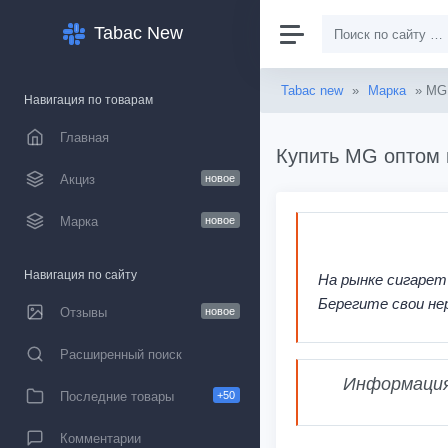
Tabac New
Tabac new
»
Марка
» MG
Навигация по товарам
Главная
Купить MG оптом 
Акциз
новое
Марка
новое
Навигация по сайту
На рынке сигарет
Берегите свои не
Отзывы
новое
Расширенный поиск
Информация,
Последние товары
+50
Комментарии