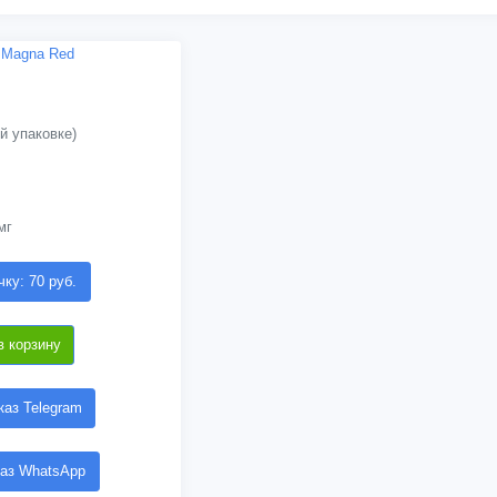
й упаковке)
мг
чку: 70 руб.
в корзину
аз Telegram
аз WhatsApp