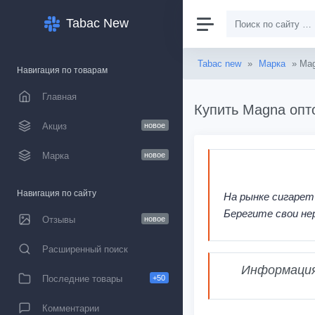
Tabac New
Tabac new
»
Марка
» Ma
Навигация по товарам
Главная
Купить Magna опт
Акциз
новое
Марка
новое
Навигация по сайту
На рынке сигарет
Берегите свои не
Отзывы
новое
Расширенный поиск
Информация,
Последние товары
+50
Комментарии