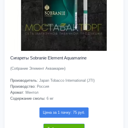
Сигареты Sobranie Element Aquamarine
(Собрание Элемент Аквамарин)
Производитель:
Japan Tobacco International (JTI)
Производство:
Россия
Аромат:
Ментол
Содержание смолы:
6 мг
Цена за 1 пачку: 75 руб.