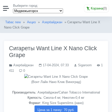
Выберите город:
Корзина
(
0
)
Tabac new
»
Акциз
»
Азербайджан
» Сигареты Want Line X
Nano Click Grape
Сигареты Want Line X Nano Click
Grape
Азербайджан
17-04-2024, 07:33
Sigaroom
1
411
0
(Вонт Лайн Нано Клик Виноград)
Производитель:
Азербайджан/Cahan Tobacco International
Крепость:
Смола-4 мг, Никотин-0,4 мг
Формат:
King Size Superslims (нано)
Цена за 1 пачку: 70 руб.