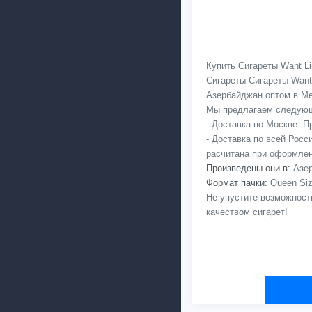
Купить Сигареты Want Li
Сигареты Сигареты Want
Азербайджан оптом в Мед
Мы предлагаем следующ
- Доставка по Москве: 
- Доставка по всей Рос
расчитана при оформлен
Произведены они в:
Азер
Формат пачки:
Queen Siz
Не упустите возможност
качеством сигарет!