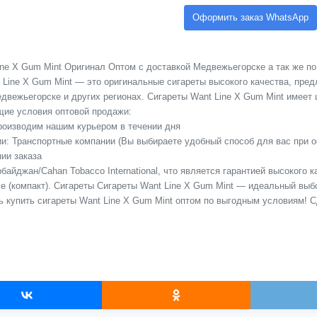
Оформить заказ WhatsApp
ne X Gum Mint Оригинал Оптом с доставкой Медвежьегорске а так же по 
 Line X Gum Mint — это оригинальные сигареты высокого качества, пре
вежьегорске и других регионах. Сигареты Want Line X Gum Mint имеет це
ие условия оптовой продажи:
Производим нашим курьером в течении дня
сии: Транспортные компании (Вы выбираете удобный способ для вас при 
ии заказа
байджан/Cahan Tobacco International, что является гарантией высокого 
e (компакт). Сигареты Сигареты Want Line X Gum Mint — идеальный выбо
ь купить сигареты Want Line X Gum Mint оптом по выгодным условиям! 