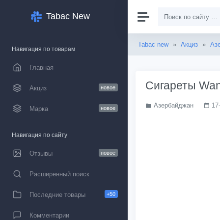
Tabac New
Tabac new
»
Акциз
»
Аз
Навигация по товарам
Главная
Сигареты Want
Акциз
новое
Азербайджан
17
Марка
новое
Навигация по сайту
Отзывы
новое
Расширенный поиск
Последние товары
+50
Комментарии